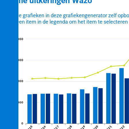
Volume uitkeringen Wazo
U kunt de grafieken in deze grafiekengenerator zelf op
Klik op een item in de legenda om het item te selecteren 
400.000
et
300.000
ngen
Aantal uitkeringen
200.000
igden
100.000
tijd
0
2015
2016
2017
2018
2019
2020
2021
2022