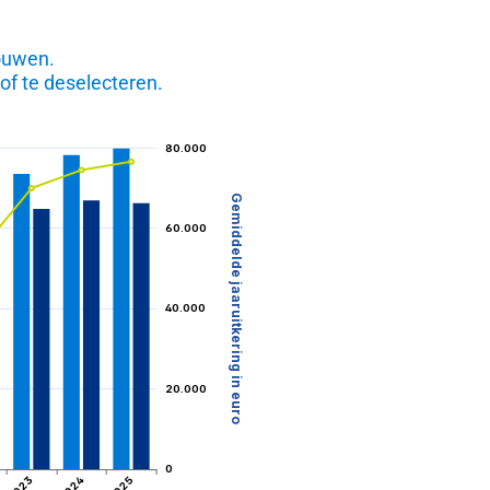
bouwen.
of te deselecteren.
80.000
Gemiddelde jaaruitkering in euro
60.000
40.000
20.000
0
2024
2023
2025