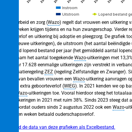
Instroom
Uitstroom
Lopend bestand g
De Wet arbeid en zorg (
Wazo
) regelt dat vrouwen een uitkering
tijd
zestien weken krijgen tijdens en na hun zwangerschap. Verder r
andere verlof en uitkering bij adoptie en pleegzorg. De grafiek t
aantal nieuwe uitkeringen), de uitstroom (het aantal beëindigde 
gemiddeld lopend bestand per jaar (het gemiddeld aantal lopende
In 2019 nam het aantal toegekende
Wazo
‑uitkeringen met 13,3%
eeftijd
in dat jaar 17.628 eenmalige uitkeringen zijn verstrekt in verba
ar
Compensatieregeling
ZEZ
(regeling Zelfstandige en Zwanger). S
partners van bevallen vrouwen een
Wazo
‑uitkering aanvragen o
invoering extra geboorteverlof (
WIEG
). In 2021 kenden we op ba
81.000
Wazo
‑uitkeringen toe. Vooral hierdoor steeg het totaala
Wazo
‑uitkeringen in 2021 met ruim 38%. Sinds 2023 steeg dat 
vooral doordat ouders sinds 2 augustus 2022 ook een
Wazo
‑ui
voor negen weken betaald ouderschapsverlof.
n
Download de data van deze grafieken als Excelbestand.