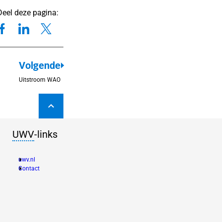
Deel deze pagina:
Volgende
Uitstroom WAO
UWV
-links
uwv.nl
(new window)
Contact
(new window)