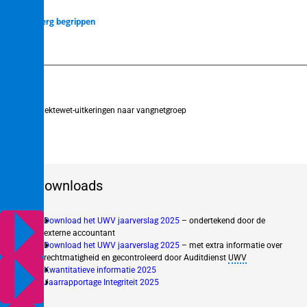
lingen
Verberg begrippen
lingen
WIA
Vorige
Lopende Ziektewet-uitkeringen naar vangnetgroep
genplicht
ngsplicht
Downloads
Download het UWV jaarverslag 2025
– ondertekend door de
externe accountant
Download het UWV jaarverslag 2025
– met extra informatie over
rechtmatigheid en gecontroleerd door Auditdienst
UWV
Kwantitatieve informatie 2025
(new window)
Jaarrapportage Integriteit 2025
(new window)