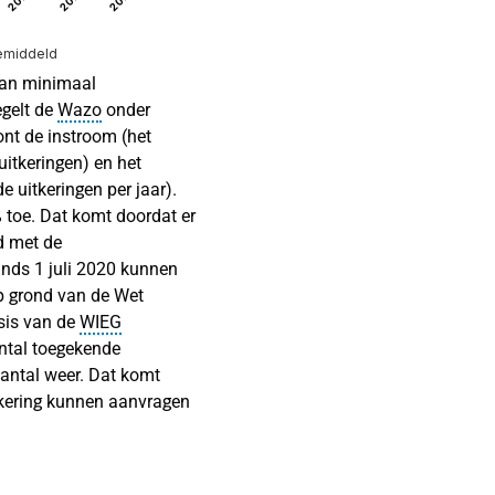
emiddeld
 van minimaal
egelt de
Wazo
onder
oont de instroom (het
uitkeringen) en het
 uitkeringen per jaar).
 toe. Dat komt doordat er
nd met de
inds 1 juli 2020 kunnen
p grond van de Wet
sis van de
WIEG
antal toegekende
aantal weer. Dat komt
tkering kunnen aanvragen