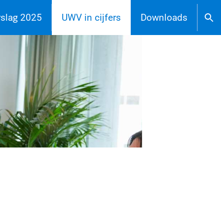
rslag 2025
UWV in cijfers
Downloads